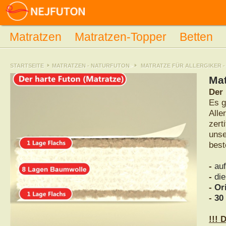
Matratzen
Matratzen-Topper
Betten
STARTSEITE
MATRATZEN - NATURFUTON
>
MATRATZE FÜR ALLERGIKER -
Mat
Der 
Es g
Alle
zert
unse
best
-
auf
-
di
-
Or
-
30
!!! 