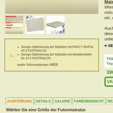
Matr
Wenn
möch
wir,
Auch
dies
unbe
DE
Design-Optimierung der Matratze mit FANCY-Stoff für
40 € KOSTENLOS
Design-Optimierung der Matratze mit Metallknöpfen
für 25 € KOSTENLOS
TEI
Tag
mehr Informationen
HIER
39
VA
AUSFÜHRUNG
DETAILS
GALERIE
FARBÜBERSICHT
RE
Wählen Sie eine Größe der Futonmatratze