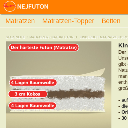
Matratzen
Matratzen-Topper
Betten
STARTSEITE
MATRATZEN - NATURFUTON
>
KINDERBETTMATRATZE KOKO
Kin
Der 
Unse
gibt
Natu
man 
enth
groß
-
auf
-
di
-
Or
-
30