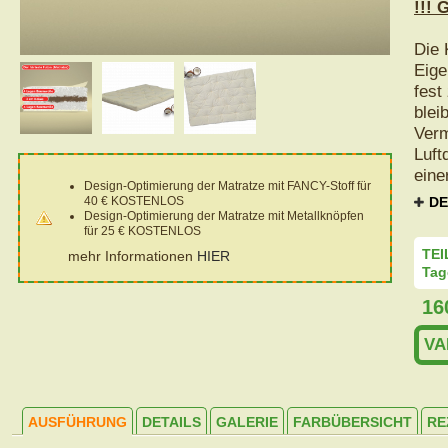
!!! 
Die 
Eige
fest
blei
Verm
Luft
eine
Design-Optimierung der Matratze mit FANCY-Stoff für
40 € KOSTENLOS
DE
Design-Optimierung der Matratze mit Metallknöpfen
für 25 € KOSTENLOS
TEI
mehr Informationen
HIER
Tag
16
VA
AUSFÜHRUNG
DETAILS
GALERIE
FARBÜBERSICHT
RE