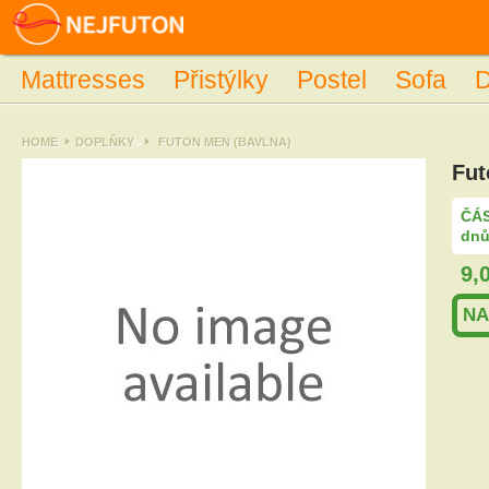
Mattresses
Přistýlky
Postel
Sofa
D
HOME
DOPLŇKY
>
FUTON MEN (BAVLNA)
Fut
ČÁS
dnů
9,
NA